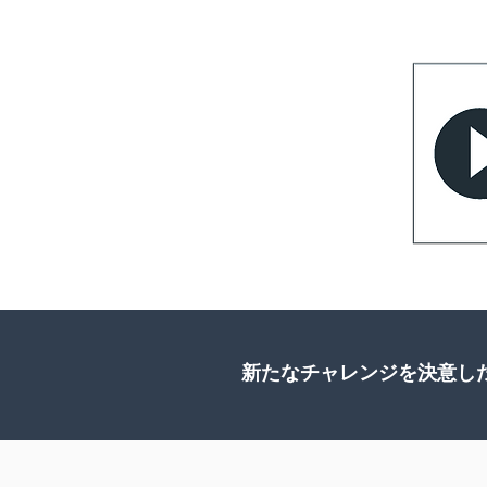
新たなチャレンジを決意し